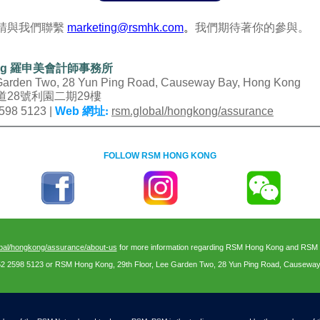
請與我們聯繫
marketing@rsmhk.com
。
我們期待著你的參與。
ng
羅申美會計師事務所
 Garden Two, 28 Yun Ping Road, Causeway Bay, Hong Kong
道
28
號利園二期
29
樓
598 5123 |
Web
網址:
rsm.global/hongkong/assurance
FOLLOW RSM HONG KONG
bal/hongkong/assurance/about-us
for more information regarding RSM Hong Kong and RSM In
52 2598 5123 or RSM Hong Kong, 29th Floor, Lee Garden Two, 28 Yun Ping Road, Causewa