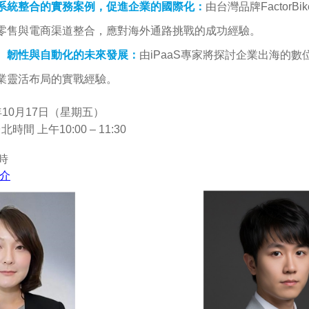
系統整合的實務案例，促進企業的國際化
：
由台灣品牌
FactorBik
零售與電商渠道整合，應對海外通路挑戰的成功經驗。
、韌性與自動化的未來發展
：
由
iPaaS
專家將探討企業出海的數
業靈活布局的實戰經驗。
年
10
月
17
日（星期五）
台北時間
上午
10:00 – 11:30
時
介