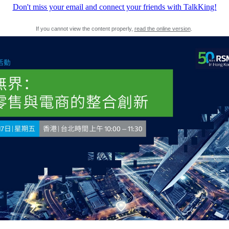
Don't miss your email and connect your friends with TalkKing!
If you cannot view the content properly,
read the online version
.