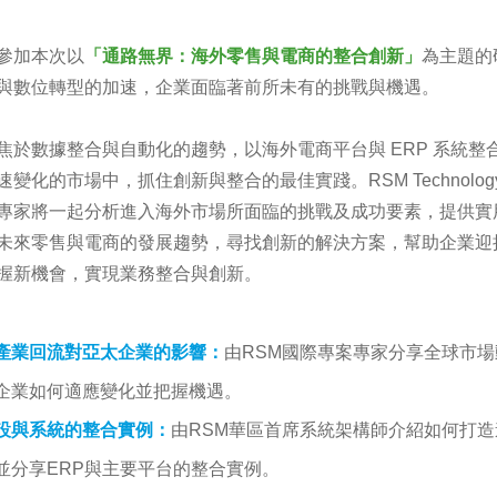
參加本次以
「通路無界：海外零售與電商的整合創新」
為主題的
與數位轉型的加速，企業面臨著前所未有的挑戰與機遇。
焦於數據整合與自動化的趨勢，以海外電商平台與
ERP
系統整
速變化的市場中，抓住創新與整合的最佳實踐。
RSM Technolo
專家
將
一起分析
進入海外市場所面臨的挑戰及成功要素
，
提供實
未來零售與電商的發展趨勢，尋找創新的解決方案，幫助企業迎
握新機會，實現業務整合與創新。
產業回流對亞太企業的影響：
由
RSM
國際專案專家分享全球市場
企業如何適應變化並把握機遇。
設與系統的整合實例
：
由
RSM
華區首席系統架構師介紹如何打造
並分享
ERP
與主要平台的整合實例。