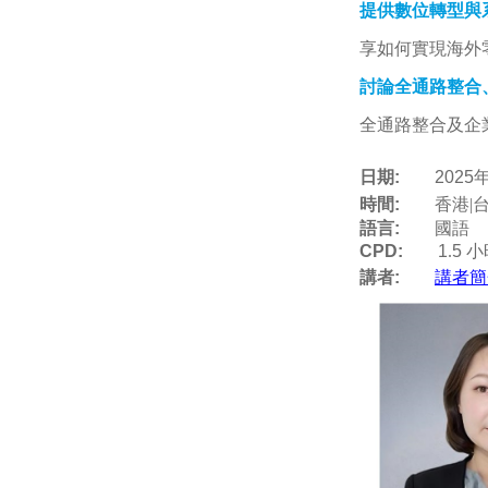
提供數位轉型與
享如何實現海外
討論全通路整合
全通路整合及企
日期:
2025
時間:
香港|
語言:
國語
CPD:
1
.
5
小
講者:
講者簡