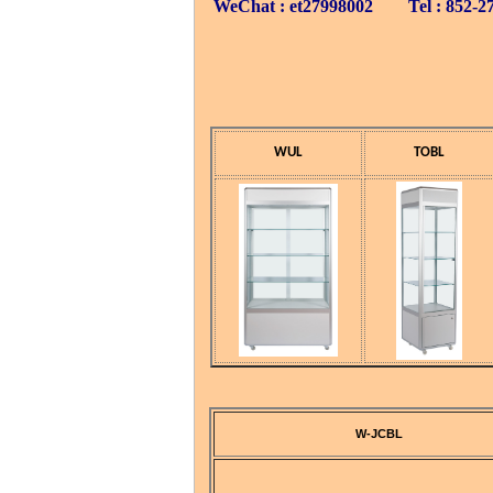
WeChat : et27998002 Tel : 852-27
WUL
TOBL
W-JCBL